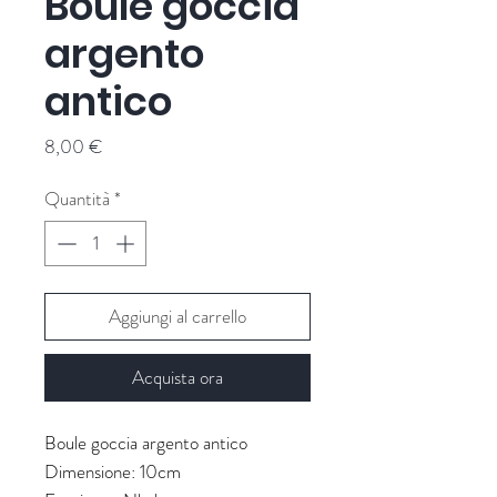
Boule goccia
argento
antico
Prezzo
8,00 €
Quantità
*
Aggiungi al carrello
Acquista ora
Boule goccia argento antico
Dimensione: 10cm