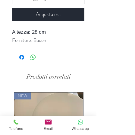
Acquista ora
Altezza: 28 cm
Fornitore: Baden
Prodotti correlati
NEW
LIMITED EDITION
Telefono
Email
Whatsapp