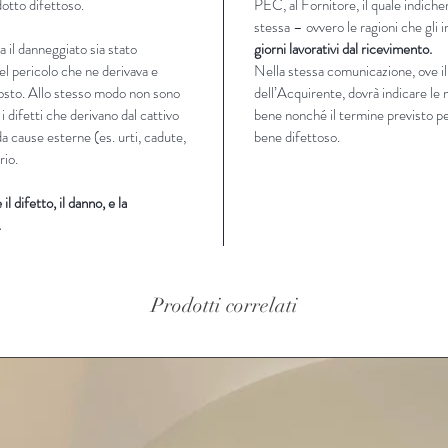
otto difettoso.
PEC, al Fornitore, il quale indicherà
stessa – ovvero le ragioni che gli
 il danneggiato sia stato
giorni lavorativi dal ricevimento.
el pericolo che ne derivava e
Nella stessa comunicazione, ove il
posto. Allo stesso modo non sono
dell’Acquirente, dovrà indicare le 
 i difetti che derivano dal cattivo
bene nonché il termine previsto per
da cause esterne (es. urti, cadute,
bene difettoso.
rio.
l difetto, il danno, e la
.
Prodotti correlati