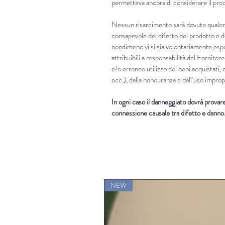
permetteva ancora di considerare il prod
Nessun risarcimento sarà dovuto qualora
consapevole del difetto del prodotto e d
nondimeno vi si sia volontariamente es
attribuibili a responsabilità del Fornitore
e/o erroneo utilizzo dei beni acquistati, 
ecc.), dalla noncuranza e dall’uso improp
In ogni caso il danneggiato dovrà provare i
connessione causale tra difetto e danno
NEW