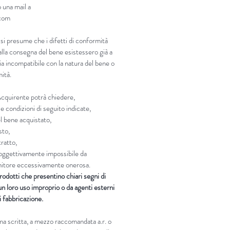
 una mail a
.com
 si presume che i difetti di conformità
lla consegna del bene esistessero già a
sia incompatibile con la natura del bene o
mità.
’Acquirente potrà chiedere,
e condizioni di seguito indicate,
el bene acquistato,
sto,
tratto,
i oggettivamente impossibile da
ornitore eccessivamente onerosa.
rodotti che presentino chiari segni di
n loro uso improprio o da agenti esterni
di fabbricazione.
rma scritta, a mezzo raccomandata a.r. o