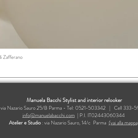
di Zafferano
Vista rapida
Manuela Bacchi Stylist and interior relooker
: via Nazario Sauro 25/B Parma - Tel: 0521-503342 | Cell 33
info@manuelabacchi.com
| P.I. IT02443060344
Atelier e Studio
: via Nazario Sauro, 14/c Parma
(vai alla mappa