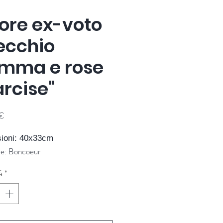
ore ex-voto
ecchio
amma e rose
arcise"
Prezzo
€
ioni: 40x33cm
re: Boncoeur
à
*