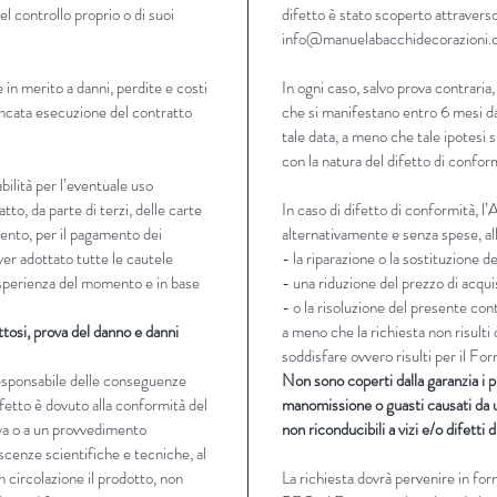
 del controllo proprio o di suoi
difetto è stato scoperto attraverso
info@manuelabacchidecorazioni
 in merito a danni, perdite e costi
In ogni caso, salvo prova contraria,
ancata esecuzione del contratto
che si manifestano entro 6 mesi da
tale data, a meno che tale ipotesi 
con la natura del difetto di confor
ilità per l’eventuale uso
tto, da parte di terzi, delle carte
In caso di difetto di conformità, l
mento, per il pagamento dei
alternativamente e senza spese, all
ver adottato tutte le cautele
- la riparazione o la sostituzione d
 esperienza del momento e in base
- una riduzione del prezzo di acqui
- o la risoluzione del presente con
ttosi, prova del danno e danni
a meno che la richiesta non risult
soddisfare ovvero risulti per il F
responsabile delle conseguenze
Non sono coperti dalla garanzia i p
ifetto è dovuto alla conformità del
manomissione o guasti causati da u
va o a un provvedimento
non riconducibili a vizi e/o difetti 
scenze scientifiche e tecniche, al
 circolazione il prodotto, non
La richiesta dovrà pervenire in fo