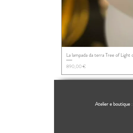
La lampada da terra Tree of Light 
Prezzo
890,00 €
Atelier e boutique