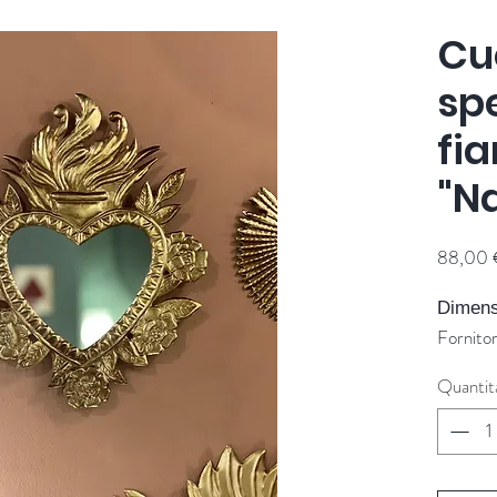
Cu
sp
fi
"N
88,00 
Dimens
Fornito
Quantit