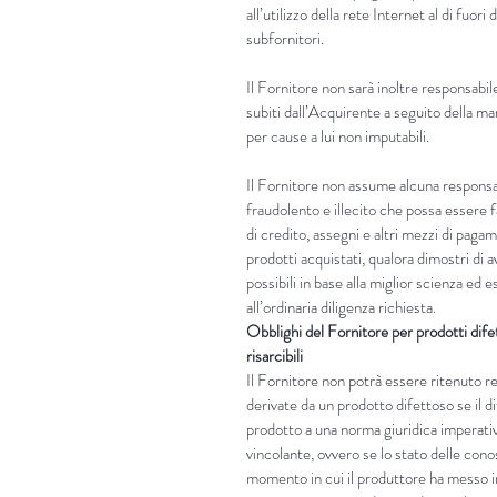
all’utilizzo della rete Internet al di fuori
subfornitori.
Il Fornitore non sarà inoltre responsabile
subiti dall’Acquirente a seguito della m
per cause a lui non imputabili.
Il Fornitore non assume alcuna responsab
fraudolento e illecito che possa essere fa
di credito, assegni e altri mezzi di paga
prodotti acquistati, qualora dimostri di a
possibili in base alla miglior scienza ed
all’ordinaria diligenza richiesta.
Obblighi del Fornitore per prodotti dife
risarcibili
Il Fornitore non potrà essere ritenuto 
derivate da un prodotto difettoso se il d
prodotto a una norma giuridica imperati
vincolante, ovvero se lo stato delle cono
momento in cui il produttore ha messo in