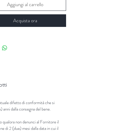
Aggiungi al carrello
Acquista ora
otti
tuale difetto di conformità che si
e) anni dalla consegna del bene.
o qualora non denunci al Fornitore il
ne di 2 (due) mesi dalla data in cui il