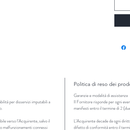
Politica di reso dei prod
Garanzie e modalità di assistenza
lità per disservizi imputabili a
Il Fornitore risponde per ogni even
o.
manifesti entro il termine di 2 (du
ile verso l’Acquirente, salvo il
L’Acquirente decade da ogni diritt
zi o malfunzionamenti connessi
difetto di conformità entro il termi