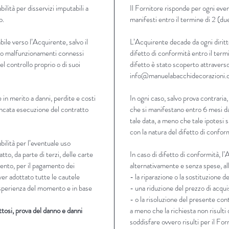
oliveti, 
lità per disservizi imputabili a
Il Fornitore risponde per ogni even
questa t
o.
manifesti entro il termine di 2 (du
Immerger
ile verso l’Acquirente, salvo il
L’Acquirente decade da ogni diritt
conferen
zi o malfunzionamenti connessi
difetto di conformità entro il termi
agli amb
 del controllo proprio o di suoi
difetto è stato scoperto attraverso
info@manuelabacchidecorazioni
Disponi
1000ml
 in merito a danni, perdite e costi
In ogni caso, salvo prova contraria,
ancata esecuzione del contratto
che si manifestano entro 6 mesi da
tale data, a meno che tale ipotesi 
con la natura del difetto di confor
ilità per l’eventuale uso
tto, da parte di terzi, delle carte
In caso di difetto di conformità, l
mento, per il pagamento dei
alternativamente e senza spese, all
ver adottato tutte le cautele
- la riparazione o la sostituzione d
 esperienza del momento e in base
- una riduzione del prezzo di acqui
- o la risoluzione del presente con
ttosi, prova del danno e danni
a meno che la richiesta non risult
soddisfare ovvero risulti per il F