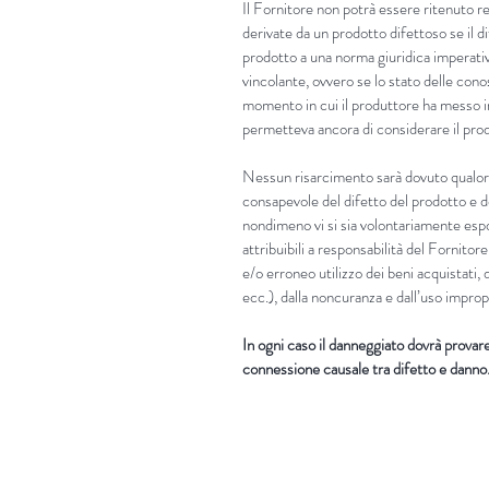
Il Fornitore non potrà essere ritenuto 
derivate da un prodotto difettoso se il d
prodotto a una norma giuridica imperati
vincolante, ovvero se lo stato delle cono
momento in cui il produttore ha messo in
permetteva ancora di considerare il prod
Nessun risarcimento sarà dovuto qualora
consapevole del difetto del prodotto e d
nondimeno vi si sia volontariamente es
attribuibili a responsabilità del Fornitore
e/o erroneo utilizzo dei beni acquistati, 
ecc.), dalla noncuranza e dall’uso improp
In ogni caso il danneggiato dovrà provare i
connessione causale tra difetto e danno