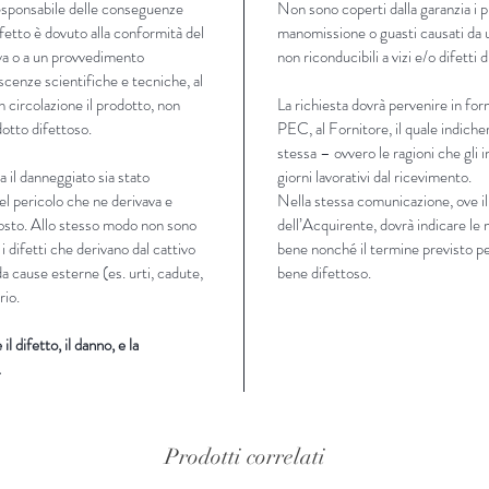
responsabile delle conseguenze
Non sono coperti dalla garanzia i p
ifetto è dovuto alla conformità del
manomissione o guasti causati da u
va o a un provvedimento
non riconducibili a vizi e/o difetti 
scenze scientifiche e tecniche, al
 circolazione il prodotto, non
La richiesta dovrà pervenire in fo
otto difettoso.
PEC, al Fornitore, il quale indicherà
stessa – ovvero le ragioni che gli
 il danneggiato sia stato
giorni lavorativi dal ricevimento
.
el pericolo che ne derivava e
Nella stessa comunicazione, ove il
posto. Allo stesso modo non sono
dell’Acquirente, dovrà indicare le 
 i difetti che derivano dal cattivo
bene nonché il termine previsto per
da cause esterne (es. urti, cadute,
bene difettoso.
rio.
l difetto, il danno, e la
.
Prodotti correlati