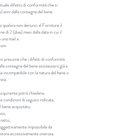
campi di girasoli e papaveri tipici di
tuale difetto di conformità che si
erra.
e) anni dalla consegna del bene.
si e perdersi nei paesaggi toscani
o qualora non denunci al Fornitore il
do i profumi che li caratterizzano
ne di 2 (due) mesi dalla data in cui il
ienti in cui viviamo.
 una mail a
.com
bile in: 100ml, 200ml, 500ml,
 si presume che i difetti di conformità
lla consegna del bene esistessero già a
sia incompatibile con la natura del bene o
mità.
’Acquirente potrà chiedere,
e condizioni di seguito indicate,
el bene acquistato,
sto,
tratto,
i oggettivamente impossibile da
ornitore eccessivamente onerosa.