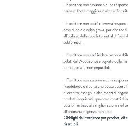
Il Fornitore non assume alcuna responsabi
causa di forza maggiore o al caso fortuit
Il Fornitore non potrà ritenersi responsab
caso di dolo o colpa grave, per disservi
all’utilizzo della rete Internet al di fuori
subfornitori.
Il Fornitore non sarà inoltre responsabile
subiti dall’Acquirente a seguito della m
per cause a lui non imputabili.
Il Fornitore non assume alcuna responsab
fraudolento e illecito che possa essere fa
di credito, assegni e altri mezzi di paga
prodotti acquistati, qualora dimostri di a
possibili in base alla miglior scienza ed
all’ordinaria diligenza richiesta.
Obblighi del Fornitore per prodotti dife
risarcibili