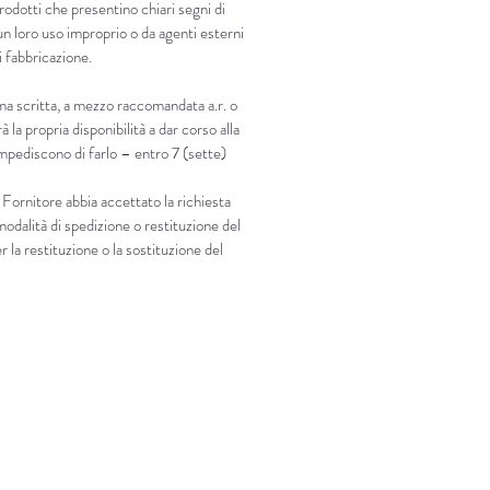
rodotti che presentino chiari segni di
n loro uso improprio o da agenti esterni
di fabbricazione.
rma scritta, a mezzo raccomandata a.r. o
 la propria disponibilità a dar corso alla
 impediscono di farlo –
entro 7 (sette)
 Fornitore abbia accettato la richiesta
modalità di spedizione o restituzione del
 la restituzione o la sostituzione del