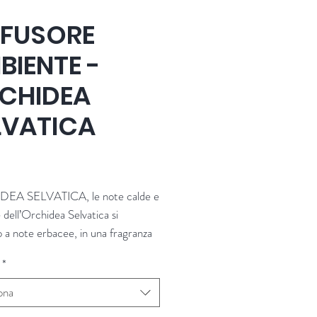
FFUSORE
BIENTE -
CHIDEA
LVATICA
Prezzo
EA SELVATICA, le note calde e
e dell’Orchidea Selvatica si
 a note erbacee, in una fragranza
te che evoca le fioriture primaverili.
*
anza è dedicata alle tante specie di
 spontanee presenti in Toscana,
ona
are, altre molto comuni, tutte