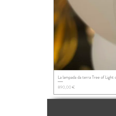
La lampada da terra Tree of Light 
Prezzo
890,00 €