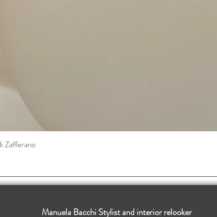
di Zafferano
Vista rapida
Manuela Bacchi Stylist and interior relooker