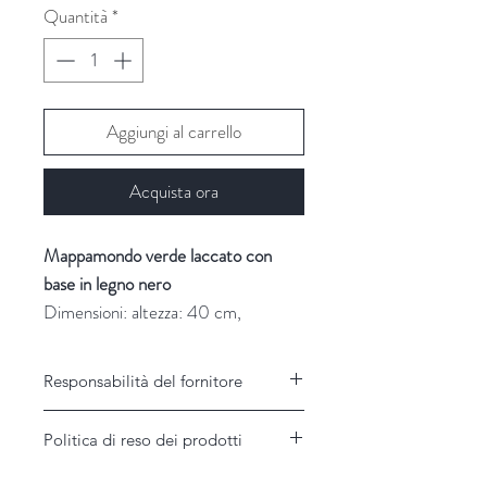
Quantità
*
Aggiungi al carrello
Acquista ora
Mappamondo verde laccato con
base in legno nero
Dimensioni: altezza: 40 cm,
diametro: 21 cm
Fornitore: Chehoma
Responsabilità del fornitore
Responsabilità del Fornitore
Politica di reso dei prodotti
Il Fornitore non assume alcuna
responsabilità per disservizi imputabili a
Garanzie e modalità di assistenza