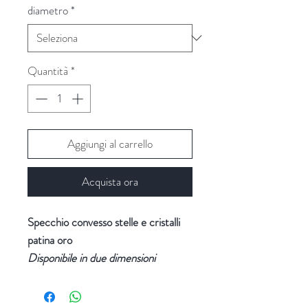
diametro
*
Quantità
*
Aggiungi al carrello
Acquista ora
Specchio convesso stelle e cristalli
patina oro
Disponibile in due dimensioni
- diametro specchio piccolo: 28 cm
- diametro specchio grande: 47 cm