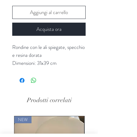
Aggiungi al carrello
Acquista ora
Rondine con le ali spiegate, specchio
e resina dorata
Dimensioni: 31x39 cm
Fornitore: Chehoma
Prodotti correlati
NEW
LIMITED EDITION