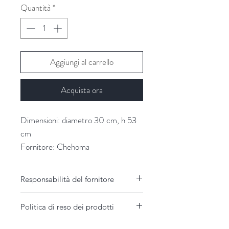
Quantità
*
Aggiungi al carrello
Acquista ora
Dimensioni: diametro 30 cm, h 53
cm
Fornitore: Chehoma
Responsabilità del fornitore
Responsabilità del Fornitore
Politica di reso dei prodotti
Il Fornitore non assume alcuna
responsabilità per disservizi imputabili a
Garanzie e modalità di assistenza