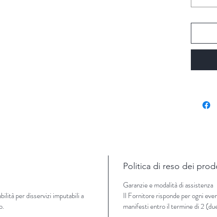
Politica di reso dei prod
Garanzie e modalità di assistenza
lità per disservizi imputabili a
Il Fornitore risponde per ogni even
o.
manifesti entro il termine di 2 (du