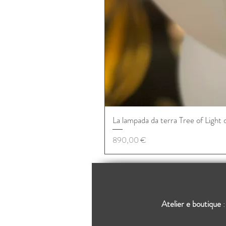
La lampada da terra Tree of Light 
Prezzo
890,00 €
Atelier e boutique