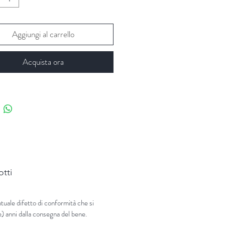
Aggiungi al carrello
Acquista ora
otti
tuale difetto di conformità che si
e) anni dalla consegna del bene.