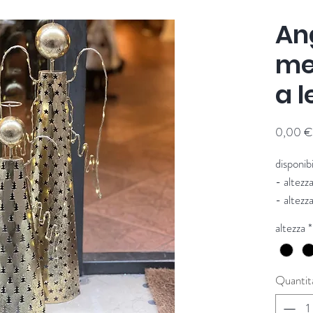
An
me
a l
0,00 €
disponibi
- altez
- altez
Fornito
altezza
*
Quantit