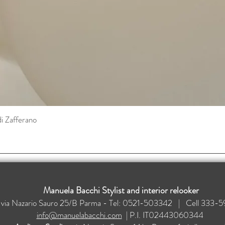
di Zafferano
Vista rapida
Manuela Bacchi Stylist and interior relooker
: via Nazario Sauro 25/B Parma - Tel: 0521-503342 | Cell 33
info@manuelabacchi.com
| P.I. IT02443060344