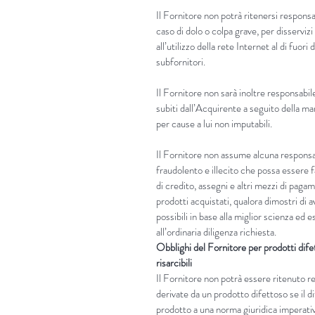
Il Fornitore non potrà ritenersi responsab
caso di dolo o colpa grave, per disservi
all’utilizzo della rete Internet al di fuori
subfornitori.
Il Fornitore non sarà inoltre responsabile
subiti dall’Acquirente a seguito della m
per cause a lui non imputabili.
Il Fornitore non assume alcuna responsab
fraudolento e illecito che possa essere fa
di credito, assegni e altri mezzi di paga
prodotti acquistati, qualora dimostri di a
possibili in base alla miglior scienza ed
all’ordinaria diligenza richiesta.
Obblighi del Fornitore per prodotti dife
risarcibili
Il Fornitore non potrà essere ritenuto 
derivate da un prodotto difettoso se il d
prodotto a una norma giuridica imperati