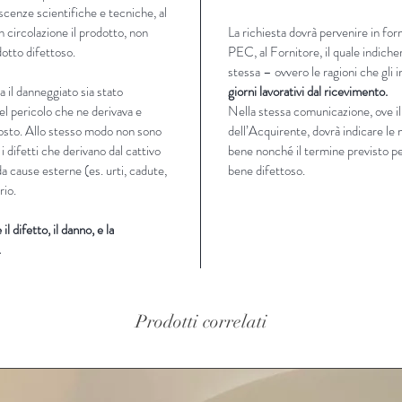
scenze scientifiche e tecniche, al
 circolazione il prodotto, non
La richiesta dovrà pervenire in fo
otto difettoso.
PEC, al Fornitore, il quale indicherà
stessa – ovvero le ragioni che gli
 il danneggiato sia stato
giorni lavorativi dal ricevimento.
el pericolo che ne derivava e
Nella stessa comunicazione, ove il
posto. Allo stesso modo non sono
dell’Acquirente, dovrà indicare le 
 i difetti che derivano dal cattivo
bene nonché il termine previsto per
da cause esterne (es. urti, cadute,
bene difettoso.
rio.
l difetto, il danno, e la
.
Prodotti correlati