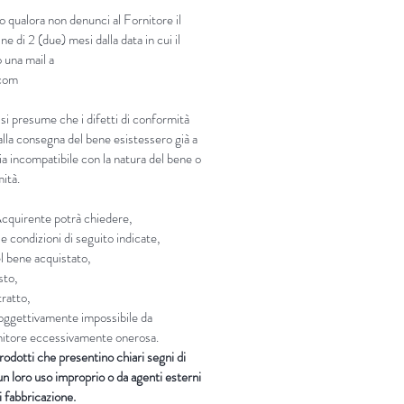
o qualora non denunci al Fornitore il
ne di 2 (due) mesi dalla data in cui il
 una mail a
.com
 si presume che i difetti di conformità
lla consegna del bene esistessero già a
sia incompatibile con la natura del bene o
mità.
’Acquirente potrà chiedere,
e condizioni di seguito indicate,
el bene acquistato,
sto,
tratto,
i oggettivamente impossibile da
ornitore eccessivamente onerosa.
rodotti che presentino chiari segni di
n loro uso improprio o da agenti esterni
di fabbricazione.