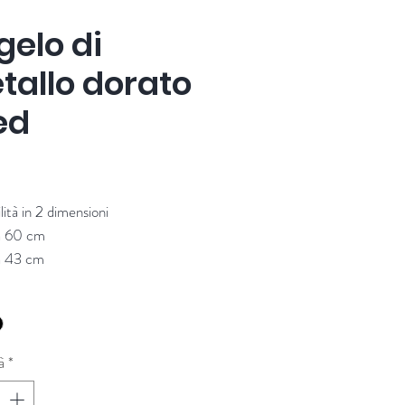
gelo di
tallo dorato
ed
Prezzo
lità in 2 dimensioni
za 60 cm
za 43 cm
re: Baden
à
*