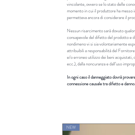
vincolante, ovvero se lo stato delle cono
momento in cui il produttore ha messo in
permetteva ancora di considerare il prod
Nessun risarcimento sarà dovuto qualora
consapevole del difetto del prodotto e d
nondimeno vi si sia volontariamente es
attribuibili a responsabilità del Fornitore
e/o erroneo utilizzo dei beni acquistati, 
ecc.), dalla noncuranza e dall’uso improp
In ogni caso il danneggiato dovrà provare i
connessione causale tra difetto e danno
NEW