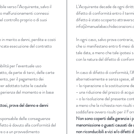
ile verso l’Acquirente, salvo il
L’Acquirente decade da ogni diritt
zi o malfunzionamenti connessi
difetto di conformità entro il termi
 del controllo proprio o di suoi
difetto è stato scoperto attraverso
info@manuelabacchidecorazioni
 in merito a danni, perdite e costi
In ogni caso, salvo prova contraria,
ancata esecuzione del contratto
che si manifestano entro 6 mesi da
tale data, a meno che tale ipotesi 
con la natura del difetto di confor
ilità per l’eventuale uso
tto, da parte di terzi, delle carte
In caso di difetto di conformità, l
mento, per il pagamento dei
alternativamente e senza spese, all
ver adottato tutte le cautele
- la riparazione o la sostituzione d
 esperienza del momento e in base
- una riduzione del prezzo di acqui
- o la risoluzione del presente con
ttosi, prova del danno e danni
a meno che la richiesta non risult
soddisfare ovvero risulti per il F
responsabile delle conseguenze
Non sono coperti dalla garanzia i p
ifetto è dovuto alla conformità del
manomissione o guasti causati da u
va o a un provvedimento
non riconducibili a vizi e/o difetti 