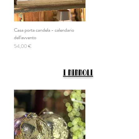
Casa porta candela - calendario
Decorazione murale in legno
dell'avvento
Prezzo
39,00 €
Prezzo
54,00 €
I NINNOLI