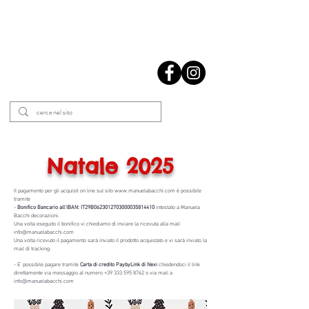
Natale 2025
Il pagamento per gli acquisti on line sul sito
www.manuelabacchi.com
è possibile
tramite
-
Bonifico Bancario all'IBAN: IT29B0623012703000035814410
intestato a Manuela
Bacchi decorazioni.
Una volta eseguito il bonifico vi chiediamo di inviare la ricevuta alla mail
info@manuelabacchi.com
Una volta ricevuto il pagamento sarà inviato il prodotto acquistato e vi sarà inviato la
mail di tracking.
- E' possibile pagare tramite
Carta di credito PaybyLink di Nexi
chiedendoci il link
direttamente via messaggio al numero
+39 333 595 8762
o via mail a
info@manuelabacchi.com