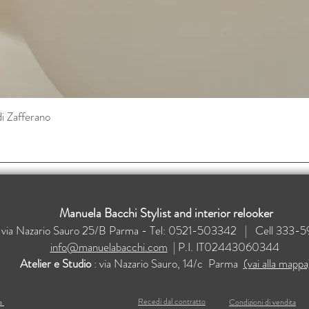
di Zafferano
Vista rapida
Manuela Bacchi Stylist and interior relooker
: via Nazario Sauro 25/B Parma - Tel: 0521-503342 | Cell 33
info@manuelabacchi.com
| P.I. IT02443060344
Atelier e Studio
: via Nazario Sauro, 14/c Parma
(vai alla mappa
Recedi dal contratto
ma
Condizioni di vendita