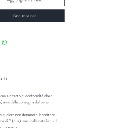
Acquista ora
otti
tuale difetto di conformità che si
e) anni dalla consegna del bene.
o qualora non denunci al Fornitore il
ne di 2 (due) mesi dalla data in cui il
 una mail a