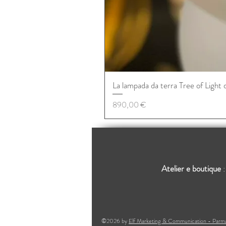
La lampada da terra Tree of Light 
Prezzo
890,00 €
Atelier e boutique
©2026 by
Elf Marketing & Communication - Par