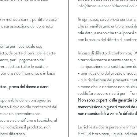
info@manuelabacchidecorazioni
 in merito a danni, perdite e costi
In ogni caso, salvo prova contraria,
ancata esecuzione del contratto
che si manifestano entro 6 mesi da
tale data, a meno che tale ipotesi 
con la natura del difetto di confor
ilità per l’eventuale uso
tto, da parte di terzi, delle carte
In caso di difetto di conformità, l
mento, per il pagamento dei
alternativamente e senza spese, all
ver adottato tutte le cautele
- la riparazione o la sostituzione d
 esperienza del momento e in base
- una riduzione del prezzo di acqui
- o la risoluzione del presente con
ttosi, prova del danno e danni
a meno che la richiesta non risult
soddisfare ovvero risulti per il F
responsabile delle conseguenze
Non sono coperti dalla garanzia i p
ifetto è dovuto alla conformità del
manomissione o guasti causati da u
va o a un provvedimento
non riconducibili a vizi e/o difetti 
scenze scientifiche e tecniche, al
 circolazione il prodotto, non
La richiesta dovrà pervenire in fo
otto difettoso.
PEC, al Fornitore, il quale indicherà