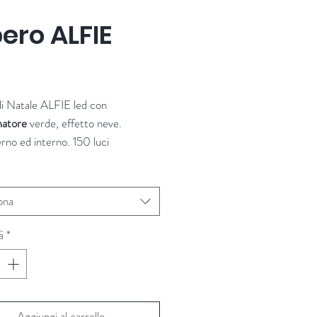
ero ALFIE
Prezzo
di Natale ALFIE led con
matore
verde, effetto neve.
rno ed interno. 150 luci
 180 cm
di Natale ALFIE led con
batterie
,
ona
neve.
rno ed interno. 40 luci
à
*
: 90 cm
e: Sirius
Aggiungi al carrello