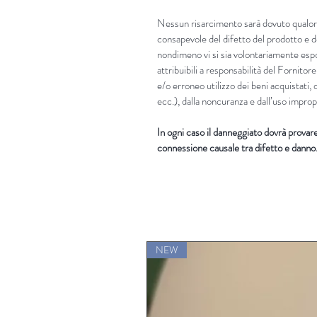
Nessun risarcimento sarà dovuto qualora
consapevole del difetto del prodotto e d
nondimeno vi si sia volontariamente es
attribuibili a responsabilità del Fornitore
e/o erroneo utilizzo dei beni acquistati, 
ecc.), dalla noncuranza e dall’uso improp
In ogni caso il danneggiato dovrà provare i
connessione causale tra difetto e danno
NEW