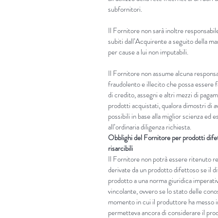
subfornitori.
Il Fornitore non sarà inoltre responsabile
subiti dall’Acquirente a seguito della m
per cause a lui non imputabili.
Il Fornitore non assume alcuna responsab
fraudolento e illecito che possa essere fa
di credito, assegni e altri mezzi di paga
prodotti acquistati, qualora dimostri di a
possibili in base alla miglior scienza ed
all’ordinaria diligenza richiesta.
Obblighi del Fornitore per prodotti dife
risarcibili
Il Fornitore non potrà essere ritenuto 
derivate da un prodotto difettoso se il d
prodotto a una norma giuridica imperati
vincolante, ovvero se lo stato delle cono
momento in cui il produttore ha messo in
permetteva ancora di considerare il prod