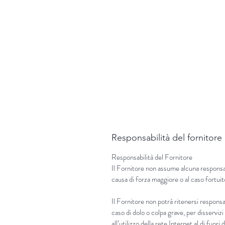
Responsabilità del fornitore
Responsabilità del Fornitore
Il Fornitore non assume alcuna responsabi
causa di forza maggiore o al caso fortuit
Il Fornitore non potrà ritenersi responsab
caso di dolo o colpa grave, per disservi
all’utilizzo della rete Internet al di fuori