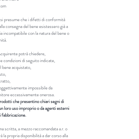
.com
 si presume che i difetti di conformità
lla consegna del bene esistessero già a
sia incompatibile con la natura del bene o
mità.
’Acquirente potrà chiedere,
e condizioni di seguito indicate,
el bene acquistato,
sto,
tratto,
i oggettivamente impossibile da
ornitore eccessivamente onerosa.
rodotti che presentino chiari segni di
n loro uso improprio o da agenti esterni
di fabbricazione.
rma scritta, a mezzo raccomandata a.r. o
 la propria disponibilità a dar corso alla