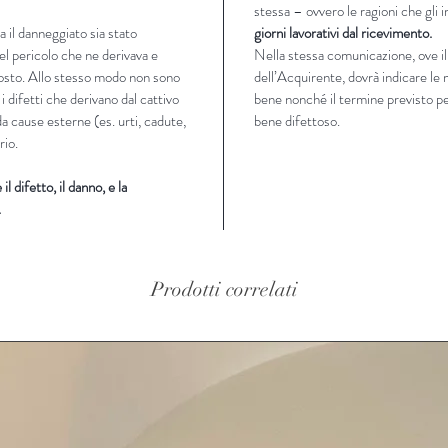
stessa – ovvero le ragioni che gli
 il danneggiato sia stato
giorni lavorativi dal ricevimento.
el pericolo che ne derivava e
Nella stessa comunicazione, ove il
posto. Allo stesso modo non sono
dell’Acquirente, dovrà indicare le 
 i difetti che derivano dal cattivo
bene nonché il termine previsto per
da cause esterne (es. urti, cadute,
bene difettoso.
rio.
l difetto, il danno, e la
.
Prodotti correlati