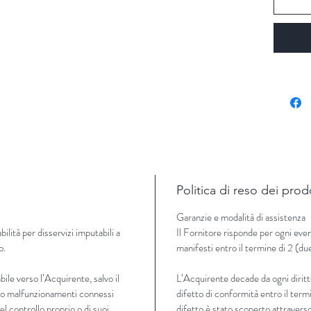
Politica di reso dei prod
Garanzie e modalità di assistenza
lità per disservizi imputabili a
Il Fornitore risponde per ogni even
o.
manifesti entro il termine di 2 (du
ile verso l’Acquirente, salvo il
L’Acquirente decade da ogni diritt
zi o malfunzionamenti connessi
difetto di conformità entro il termi
 del controllo proprio o di suoi
difetto è stato scoperto attraverso