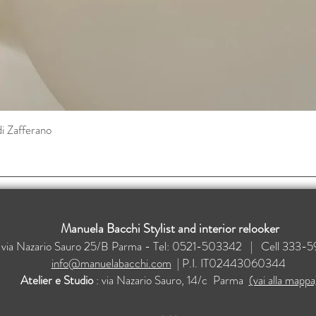
di Zafferano
Vista rapida
Manuela Bacchi Stylist and interior relooker
: via Nazario Sauro 25/B Parma - Tel: 0521-503342 | Cell 33
info@manuelabacchi.com
| P.I. IT02443060344
Atelier e Studio
: via Nazario Sauro, 14/c Parma
(vai alla mappa