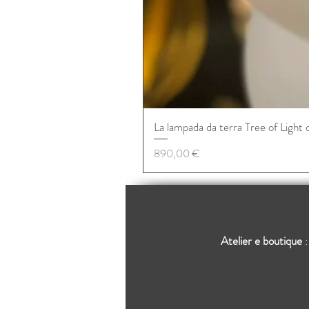
La lampada da terra Tree of Light 
Prezzo
890,00 €
Atelier e boutique