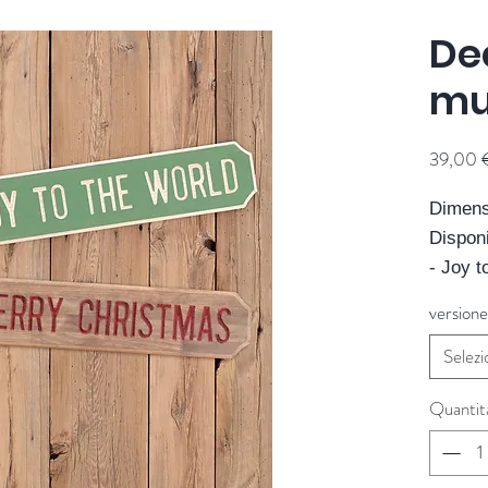
De
mu
39,00 
Dimens
Disponi
- Joy t
- Merry
versione
Fornito
Selezi
Quantit