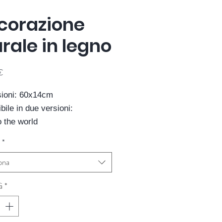
corazione
rale in legno
Prezzo
€
ioni: 60x14cm
bile in due versioni:
o the world
 Christmas
*
re: Chehoma
ona
à
*