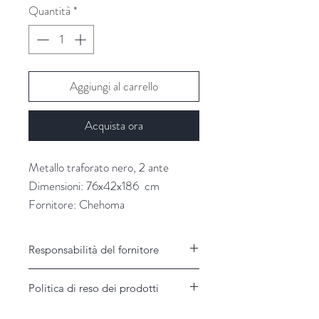
Quantità
*
Aggiungi al carrello
Acquista ora
Metallo traforato nero, 2 ante
Dimensioni: 76x42x186 cm
Fornitore: Chehoma
Responsabilità del fornitore
Responsabilità del Fornitore
Politica di reso dei prodotti
Il Fornitore non assume alcuna
responsabilità per disservizi imputabili a
Garanzie e modalità di assistenza