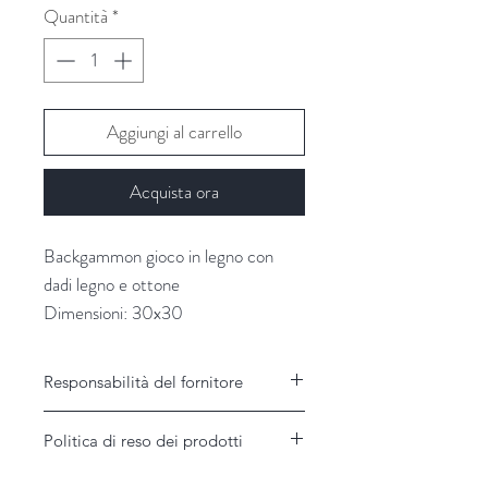
Quantità
*
Aggiungi al carrello
Acquista ora
Backgammon gioco in legno con
dadi legno e ottone
Dimensioni: 30x30
Fornitori: Nkuku
Responsabilità del fornitore
Responsabilità del Fornitore
Politica di reso dei prodotti
Il Fornitore non assume alcuna
responsabilità per disservizi imputabili a
Garanzie e modalità di assistenza