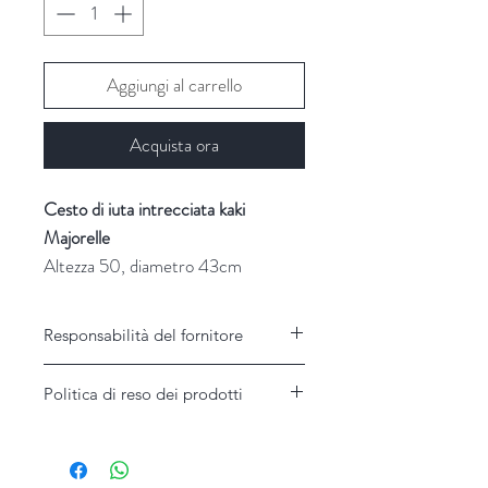
Aggiungi al carrello
Acquista ora
Cesto di iuta intrecciata kaki
Majorelle
Altezza 50, diametro 43cm
Fornitore: Chehoma
Responsabilità del fornitore
Responsabilità del Fornitore
Politica di reso dei prodotti
Il Fornitore non assume alcuna
responsabilità per disservizi imputabili a
Garanzie e modalità di assistenza
causa di forza maggiore o al caso fortuito.
Il Fornitore risponde per ogni eventuale
difetto di conformità che si manifesti