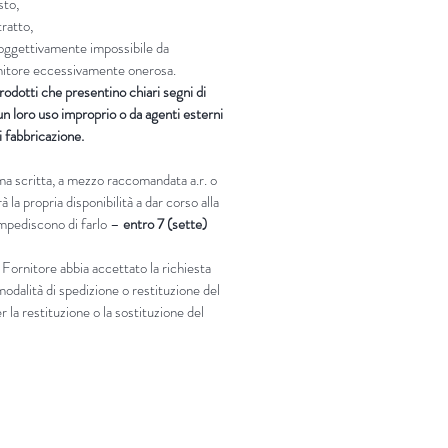
sto,
tratto,
i oggettivamente impossibile da
ornitore eccessivamente onerosa.
rodotti che presentino chiari segni di
n loro uso improprio o da agenti esterni
di fabbricazione.
rma scritta, a mezzo raccomandata a.r. o
 la propria disponibilità a dar corso alla
 impediscono di farlo –
entro 7 (sette)
 Fornitore abbia accettato la richiesta
modalità di spedizione o restituzione del
 la restituzione o la sostituzione del