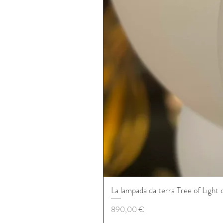
La lampada da terra Tree of Light 
Prezzo
890,00 €