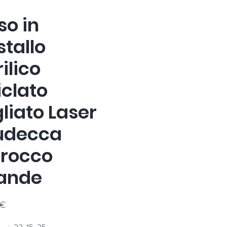
so in
stallo
ilico
iclato
liato Laser
udecca
rocco
ande
Prezzo
 €