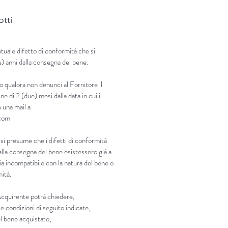
otti
tuale difetto di conformità che si
e) anni dalla consegna del bene.
o qualora non denunci al Fornitore il
ne di 2 (due) mesi dalla data in cui il
 una mail a
.com
 si presume che i difetti di conformità
lla consegna del bene esistessero già a
sia incompatibile con la natura del bene o
mità.
’Acquirente potrà chiedere,
e condizioni di seguito indicate,
el bene acquistato,