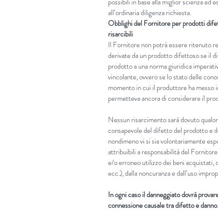
possibili in base alla miglior scienza ed
all’ordinaria diligenza richiesta.
Obblighi del Fornitore per prodotti dife
risarcibili
Il Fornitore non potrà essere ritenuto 
derivate da un prodotto difettoso se il d
prodotto a una norma giuridica imperati
vincolante, ovvero se lo stato delle cono
momento in cui il produttore ha messo in
permetteva ancora di considerare il prod
Nessun risarcimento sarà dovuto qualora
consapevole del difetto del prodotto e d
nondimeno vi si sia volontariamente es
attribuibili a responsabilità del Fornitore
e/o erroneo utilizzo dei beni acquistati, 
ecc.), dalla noncuranza e dall’uso improp
In ogni caso il danneggiato dovrà provare i
connessione causale tra difetto e danno