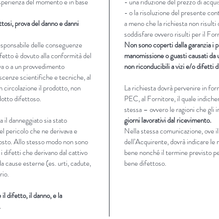
 esperienza del momento e in base
- una riduzione del prezzo di acqui
- o la risoluzione del presente con
ttosi, prova del danno e danni
a meno che la richiesta non risult
soddisfare ovvero risulti per il F
responsabile delle conseguenze
Non sono coperti dalla garanzia i p
ifetto è dovuto alla conformità del
manomissione o guasti causati da u
va o a un provvedimento
non riconducibili a vizi e/o difetti 
scenze scientifiche e tecniche, al
 circolazione il prodotto, non
La richiesta dovrà pervenire in fo
otto difettoso.
PEC, al Fornitore, il quale indicherà
stessa – ovvero le ragioni che gli
 il danneggiato sia stato
giorni lavorativi dal ricevimento.
el pericolo che ne derivava e
Nella stessa comunicazione, ove il
posto. Allo stesso modo non sono
dell’Acquirente, dovrà indicare le 
 i difetti che derivano dal cattivo
bene nonché il termine previsto per
da cause esterne (es. urti, cadute,
bene difettoso.
rio.
l difetto, il danno, e la
.