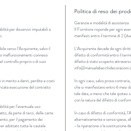
Politica di reso dei prod
Garanzie e modalità di assistenza
lità per disservizi imputabili a
Il Fornitore risponde per ogni even
o.
manifesti entro il termine di 2 (du
ile verso l’Acquirente, salvo il
L’Acquirente decade da ogni diritt
zi o malfunzionamenti connessi
difetto di conformità entro il termi
 del controllo proprio o di suoi
difetto è stato scoperto attraverso
info@manuelabacchidecorazioni
 in merito a danni, perdite e costi
In ogni caso, salvo prova contraria,
ancata esecuzione del contratto
che si manifestano entro 6 mesi da
tale data, a meno che tale ipotesi 
con la natura del difetto di confor
ilità per l’eventuale uso
tto, da parte di terzi, delle carte
In caso di difetto di conformità, l
mento, per il pagamento dei
alternativamente e senza spese, all
ver adottato tutte le cautele
- la riparazione o la sostituzione d