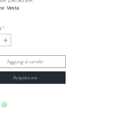
oni: 23x15x35cm
re: Vesta
à
*
Aggiungi al carrello
Acquista ora