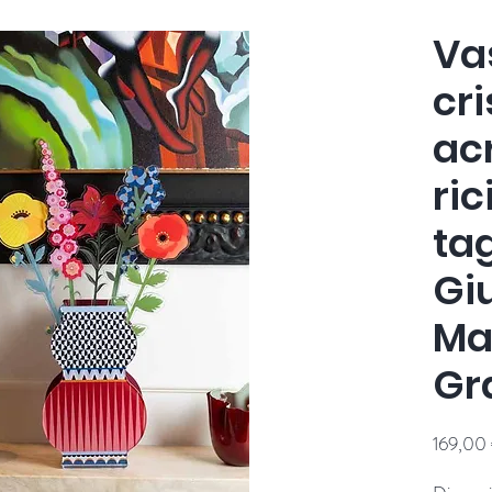
Va
cri
acr
ric
tag
Gi
Ma
Gr
169,00