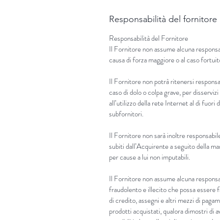
Responsabilità del fornitore
Responsabilità del Fornitore
Il Fornitore non assume alcuna responsabi
causa di forza maggiore o al caso fortuit
Il Fornitore non potrà ritenersi responsab
caso di dolo o colpa grave, per disservi
all’utilizzo della rete Internet al di fuori
subfornitori.
Il Fornitore non sarà inoltre responsabile
subiti dall’Acquirente a seguito della m
per cause a lui non imputabili.
Il Fornitore non assume alcuna responsab
fraudolento e illecito che possa essere fa
di credito, assegni e altri mezzi di paga
prodotti acquistati, qualora dimostri di a