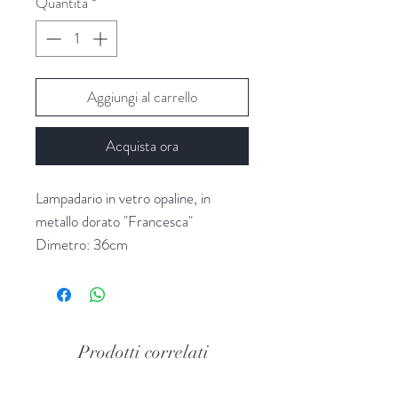
Quantità
*
Aggiungi al carrello
Acquista ora
Lampadario in vetro opaline, in
metallo dorato "Francesca"
Dimetro: 36cm
Altezza: 84 cm
Fornitore: Chehoma
Prodotti correlati