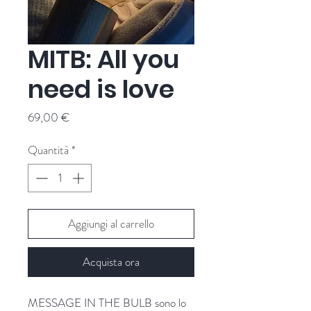
MITB: All you
need is love
Prezzo
69,00 €
Quantità
*
Aggiungi al carrello
Acquista ora
MESSAGE IN THE BULB sono lo