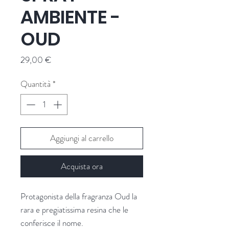
AMBIENTE -
OUD
Prezzo
29,00 €
Quantità
*
Aggiungi al carrello
Acquista ora
Protagonista della fragranza Oud la
rara e pregiatissima resina che le
conferisce il nome.