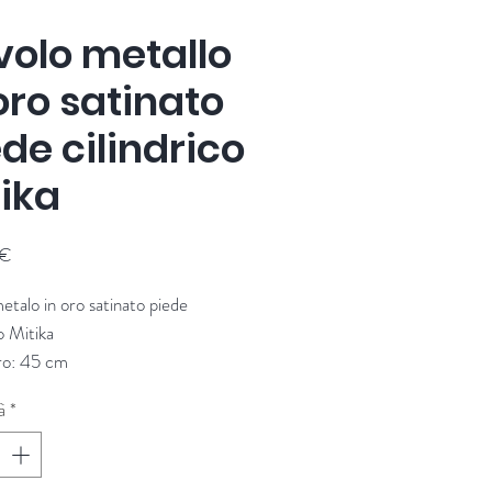
volo metallo
oro satinato
de cilindrico
tika
Prezzo
 €
etalo in oro satinato piede
co Mitika
ro: 45 cm
: 50 cm
à
*
re: Chehoma