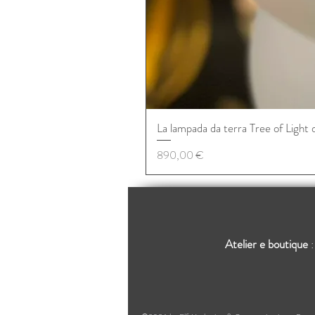
La lampada da terra Tree of Light 
Prezzo
890,00 €
Atelier e boutique