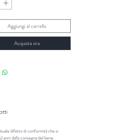
Aggiungi al carrello
Acquista ora
otti
tuale difetto di conformità che si
e) anni dalla consegna del bene.