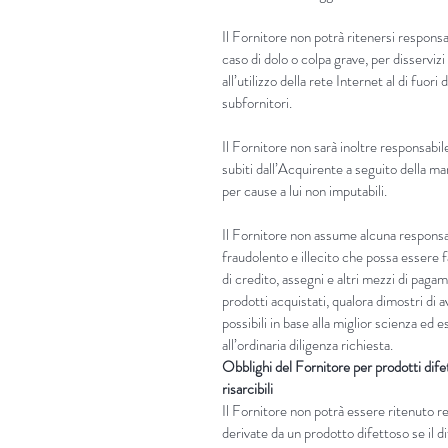
Il Fornitore non potrà ritenersi responsab
caso di dolo o colpa grave, per disservi
all’utilizzo della rete Internet al di fuori
subfornitori.
Il Fornitore non sarà inoltre responsabile
subiti dall’Acquirente a seguito della m
per cause a lui non imputabili.
Il Fornitore non assume alcuna responsab
fraudolento e illecito che possa essere fa
di credito, assegni e altri mezzi di paga
prodotti acquistati, qualora dimostri di a
possibili in base alla miglior scienza ed
all’ordinaria diligenza richiesta.
Obblighi del Fornitore per prodotti dife
risarcibili
Il Fornitore non potrà essere ritenuto 
derivate da un prodotto difettoso se il d