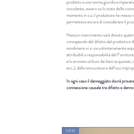
prodotto a una norma giuridica imperati
vincolante, ovvero se lo stato delle cono
momento in cui il produttore ha messo in
permetteva ancora di considerare il prod
Nessun risarcimento sarà dovuto qualora
consapevole del difetto del prodotto e d
nondimeno vi si sia volontariamente es
attribuibili a responsabilità del Fornitore
e/o erroneo utilizzo dei beni acquistati, 
ecc.), dalla noncuranza e dall’uso improp
In ogni caso il danneggiato dovrà provare i
connessione causale tra difetto e danno
NEW