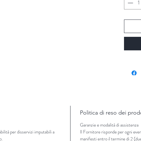
Politica di reso dei prod
Garanzie e modalità di assistenza
lità per disservizi imputabili a
Il Fornitore risponde per ogni even
o.
manifesti entro il termine di 2 (du