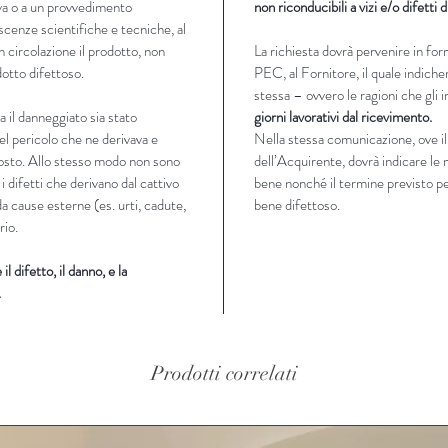
va o a un provvedimento
non riconducibili a vizi e/o difetti 
scenze scientifiche e tecniche, al
 circolazione il prodotto, non
La richiesta dovrà pervenire in fo
otto difettoso.
PEC, al Fornitore, il quale indicherà
stessa – ovvero le ragioni che gli
 il danneggiato sia stato
giorni lavorativi dal ricevimento.
el pericolo che ne derivava e
Nella stessa comunicazione, ove il
posto. Allo stesso modo non sono
dell’Acquirente, dovrà indicare le 
 i difetti che derivano dal cattivo
bene nonché il termine previsto per
da cause esterne (es. urti, cadute,
bene difettoso.
rio.
l difetto, il danno, e la
.
Prodotti correlati