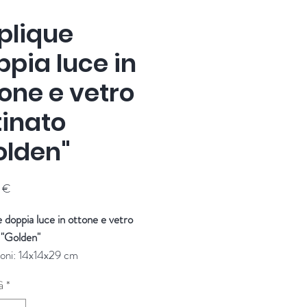
plique
ppia luce in
one e vetro
tinato
olden"
Prezzo
 €
 doppia luce in ottone e vetro
 "Golden"
oni: 14x14x29 cm
ri: Chehoma
à
*