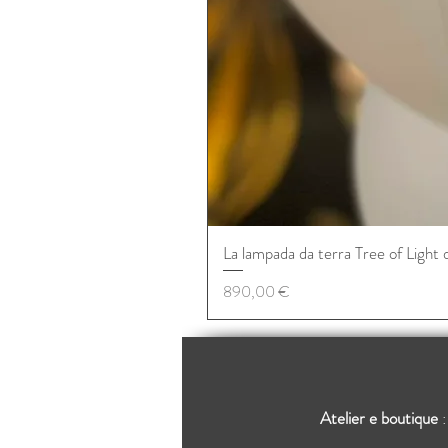
La lampada da terra Tree of Light 
Prezzo
890,00 €
Atelier e boutique