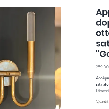
Ap
do
ott
sa
"G
259,00
Applique
satinato
Dimensi
Fornito
Quantit