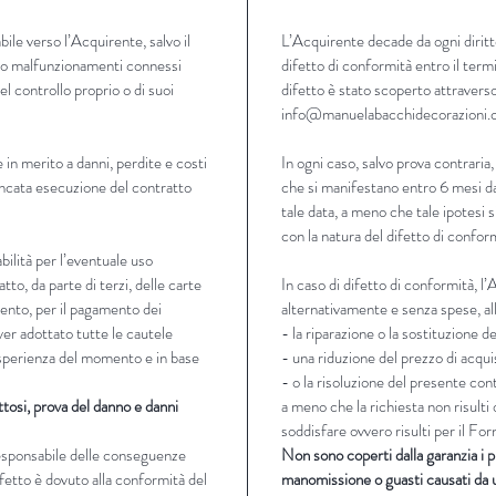
ile verso l’Acquirente, salvo il
L’Acquirente decade da ogni diritt
zi o malfunzionamenti connessi
difetto di conformità entro il termi
 del controllo proprio o di suoi
difetto è stato scoperto attraverso
info@manuelabacchidecorazioni
 in merito a danni, perdite e costi
In ogni caso, salvo prova contraria,
ancata esecuzione del contratto
che si manifestano entro 6 mesi da
tale data, a meno che tale ipotesi 
con la natura del difetto di confor
ilità per l’eventuale uso
tto, da parte di terzi, delle carte
In caso di difetto di conformità, l
mento, per il pagamento dei
alternativamente e senza spese, all
ver adottato tutte le cautele
- la riparazione o la sostituzione d
 esperienza del momento e in base
- una riduzione del prezzo di acqui
- o la risoluzione del presente con
ttosi, prova del danno e danni
a meno che la richiesta non risult
soddisfare ovvero risulti per il F
responsabile delle conseguenze
Non sono coperti dalla garanzia i p
ifetto è dovuto alla conformità del
manomissione o guasti causati da u