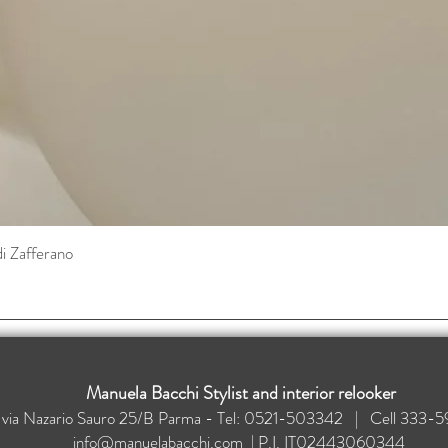
di Zafferano
Vista rapida
Manuela Bacchi Stylist and interior relooker
: via Nazario Sauro 25/B Parma - Tel: 0521-503342 | Cell 33
info@manuelabacchi.com
| P.I. IT02443060344