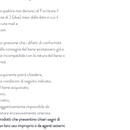
o qualora non denunci al Fornitore il
ne di 2 (due) mesi dalla data in cui il
 una mail a
.com
 si presume che i difetti di conformità
lla consegna del bene esistessero già a
sia incompatibile con la natura del bene o
mità.
’Acquirente potrà chiedere,
e condizioni di seguito indicate,
el bene acquistato,
sto,
tratto,
i oggettivamente impossibile da
ornitore eccessivamente onerosa.
rodotti che presentino chiari segni di
n loro uso improprio o da agenti esterni