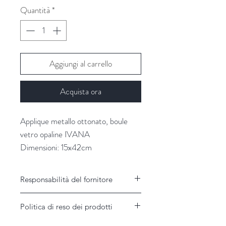
Quantità
*
Aggiungi al carrello
Acquista ora
Applique metallo ottonato, boule
vetro opaline IVANA
Dimensioni: 15x42cm
Fornitore: CHEHOMA
Responsabilità del fornitore
Responsabilità del Fornitore
Politica di reso dei prodotti
Il Fornitore non assume alcuna
responsabilità per disservizi imputabili a
Garanzie e modalità di assistenza