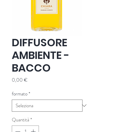
DIFFUSORE
AMBIENTE -
BACCO
Prezzo
0,00 €
formato
*
Quantità
*