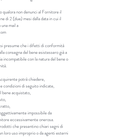
o qualora non denunci al Fornitore il
bile in: 100ml, 200ml, 500ml,
ne di 2 (due) mesi dalla data in cui il
 una mail a
.com
 si presume che i difetti di conformità
lla consegna del bene esistessero già a
sia incompatibile con la natura del bene o
mità.
’Acquirente potrà chiedere,
e condizioni di seguito indicate,
el bene acquistato,
sto,
tratto,
i oggettivamente impossibile da
ornitore eccessivamente onerosa.
rodotti che presentino chiari segni di
n loro uso improprio o da agenti esterni