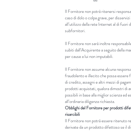
Il Fornitore non potrà ritenersi responsab
caso di dolo o colpa grave, per disservi
all’utilizzo della rete Internet al di fuori
subfornitori.
Il Fornitore non sarà inoltre responsabile
subiti dall’Acquirente a seguito della m
per cause a lui non imputabili.
Il Fornitore non assume alcuna responsab
fraudolento e illecito che possa essere fa
di credito, assegni e altri mezzi di paga
prodotti acquistati, qualora dimostri di a
possibili in base alla miglior scienza ed
all’ordinaria diligenza richiesta.
Obblighi del Fornitore per prodotti dife
risarcibili
Il Fornitore non potrà essere ritenuto 
derivate da un prodotto difettoso se il d