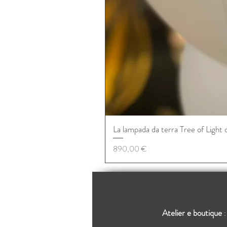
La lampada da terra Tree of Light 
Prezzo
890,00 €
Atelier e boutique