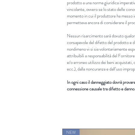
prodotto a una norma giuridica imperati
vincolante, ovvero se lo stato delle cono
momento in cui il produttore ha messo in
permetteva ancora di considerare il prod
Nessun risarcimento sarà dovuto qualora
consapevole del difetto del prodotto e d
nondimeno vi si sia volontariamente es
attribuibili a responsabilità del Fornitore
e/o erroneo utilizzo dei beni acquistati, 
ecc.), dalla noncuranza e dall’uso improp
In ogni caso il danneggiato dovrà provare i
connessione causale tra difetto e danno
NEW