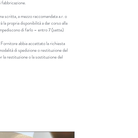
di fabbricazione.
rma scritta, a mezzo raccomandata a.r. o
 la propria disponibilità a dar corso alla
 impediscono di farlo –
entro 7 (sette)
 Fornitore abbia accettato la richiesta
modalità di spedizione o restituzione del
 la restituzione o la sostituzione del
LIMITED EDITION