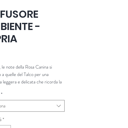
FFUSORE
BIENTE -
PRIA
Prezzo
le note della Rosa Canina si
 a quelle del Talco per una
a leggera e delicata che ricorda la
profumata utilizzata da sempre
*
smesi.
io attraverso la memoria, immersi
ona
e della biancheria pulita e nelle
 riportano all’infanzia.
à
*