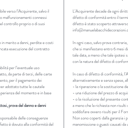
ile verso l’Acquirente, salvo il
L’Acquirente decade da ogni diritt
Disponi
zi o malfunzionamenti connessi
difetto di conformità entro il termi
1000ml
 del controllo proprio o di suoi
difetto è stato scoperto attraverso
info@manuelabacchidecorazioni
 in merito a danni, perdite e costi
In ogni caso, salvo prova contraria,
ancata esecuzione del contratto
che si manifestano entro 6 mesi da
tale data, a meno che tale ipotesi 
con la natura del difetto di confor
ilità per l’eventuale uso
tto, da parte di terzi, delle carte
In caso di difetto di conformità, l
mento, per il pagamento dei
alternativamente e senza spese, all
ver adottato tutte le cautele
- la riparazione o la sostituzione d
 esperienza del momento e in base
- una riduzione del prezzo di acqui
- o la risoluzione del presente con
ttosi, prova del danno e danni
a meno che la richiesta non risult
soddisfare ovvero risulti per il F
responsabile delle conseguenze
Non sono coperti dalla garanzia i p
ifetto è dovuto alla conformità del
manomissione o guasti causati da u