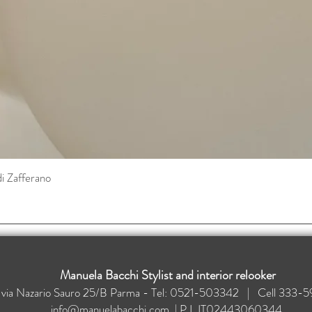
di Zafferano
Vista rapida
Manuela Bacchi Stylist and interior relooker
: via Nazario Sauro 25/B Parma - Tel: 0521-503342 | Cell 33
info@manuelabacchi.com
| P.I. IT02443060344