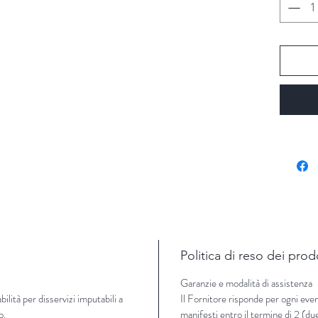
NOTE DI
NOTE D
NOTE D
Aree: Z
La denom
geografi
estende 
Tirreno 
Le fragr
una passe
oliveti, 
questa t
Politica di reso dei prod
Immerger
Garanzie e modalità di assistenza
conferen
lità per disservizi imputabili a
Il Fornitore risponde per ogni even
agli amb
o.
manifesti entro il termine di 2 (du