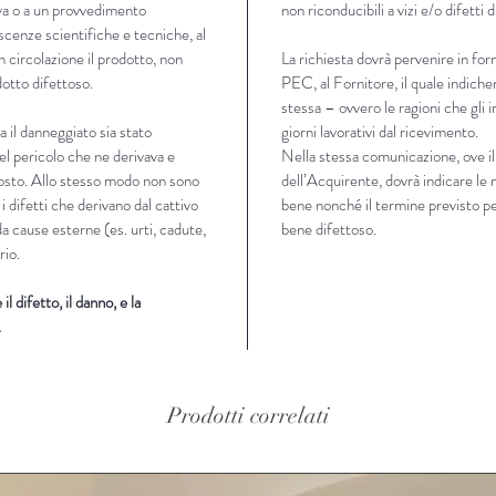
va o a un provvedimento
non riconducibili a vizi e/o difetti 
scenze scientifiche e tecniche, al
 circolazione il prodotto, non
La richiesta dovrà pervenire in fo
otto difettoso.
PEC, al Fornitore, il quale indicherà
stessa – ovvero le ragioni che gli
 il danneggiato sia stato
giorni lavorativi dal ricevimento
.
el pericolo che ne derivava e
Nella stessa comunicazione, ove il
posto. Allo stesso modo non sono
dell’Acquirente, dovrà indicare le 
 i difetti che derivano dal cattivo
bene nonché il termine previsto per
da cause esterne (es. urti, cadute,
bene difettoso.
rio.
l difetto, il danno, e la
.
Prodotti correlati