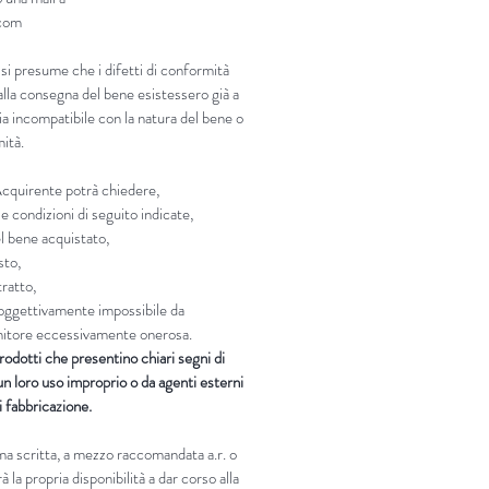
.com
 si presume che i difetti di conformità
lla consegna del bene esistessero già a
sia incompatibile con la natura del bene o
mità.
’Acquirente potrà chiedere,
e condizioni di seguito indicate,
el bene acquistato,
sto,
tratto,
i oggettivamente impossibile da
ornitore eccessivamente onerosa.
rodotti che presentino chiari segni di
n loro uso improprio o da agenti esterni
di fabbricazione.
rma scritta, a mezzo raccomandata a.r. o
 la propria disponibilità a dar corso alla