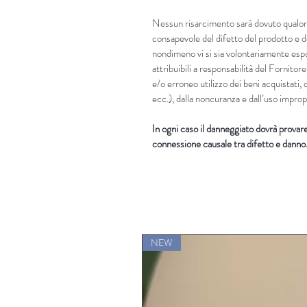
Nessun risarcimento sarà dovuto qualora
consapevole del difetto del prodotto e d
nondimeno vi si sia volontariamente es
attribuibili a responsabilità del Fornitore
e/o erroneo utilizzo dei beni acquistati, 
ecc.), dalla noncuranza e dall’uso improp
In ogni caso il danneggiato dovrà provare i
connessione causale tra difetto e danno
NEW