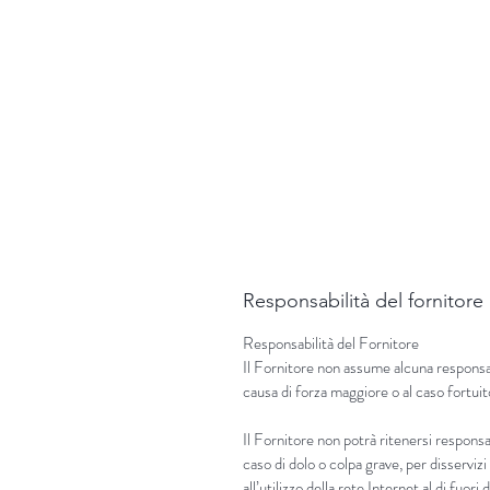
Responsabilità del fornitore
Responsabilità del Fornitore
Il Fornitore non assume alcuna responsabi
causa di forza maggiore o al caso fortuit
Il Fornitore non potrà ritenersi responsab
caso di dolo o colpa grave, per disservi
all’utilizzo della rete Internet al di fuori