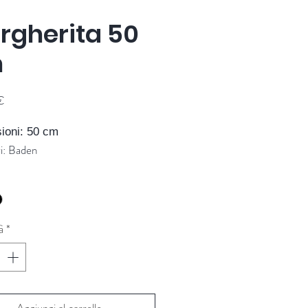
rgherita 50
m
Prezzo
€
ioni: 50 cm
ri: Baden
à
*
Aggiungi al carrello