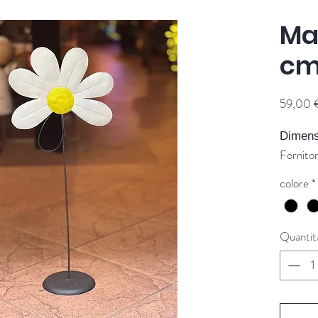
Ma
c
59,00 
Dimens
Fornito
colore
*
Quantit