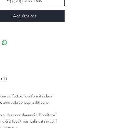
Acquista ora
otti
tuale difetto di conformità che si
e) anni dalla consegna del bene.
o qualora non denunci al Fornitore il
ne di 2 (due) mesi dalla data in cui il
 una mail a