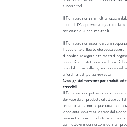
subfornitori.
Il Fornitore non sarà inoltre responsabile
subiti dall’Acquirente a seguito della m
per cause a lui non imputabili.
Il Fornitore non assume alcuna responsab
fraudolento e illecito che possa essere fa
di credito, assegni e altri mezzi di paga
prodotti acquistati, qualora dimostri di a
possibili in base alla miglior scienza ed
all’ordinaria diligenza richiesta.
Obblighi del Fornitore per prodotti dife
risarcibili
Il Fornitore non potrà essere ritenuto 
derivate da un prodotto difettoso se il d
prodotto a una norma giuridica imperati
vincolante, ovvero se lo stato delle cono
momento in cui il produttore ha messo in
permetteva ancora di considerare il prod