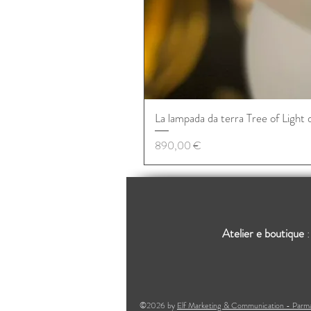
La lampada da terra Tree of Light 
Prezzo
890,00 €
Atelier e boutique
©2026 by
Elf Marketing & Communication - Par