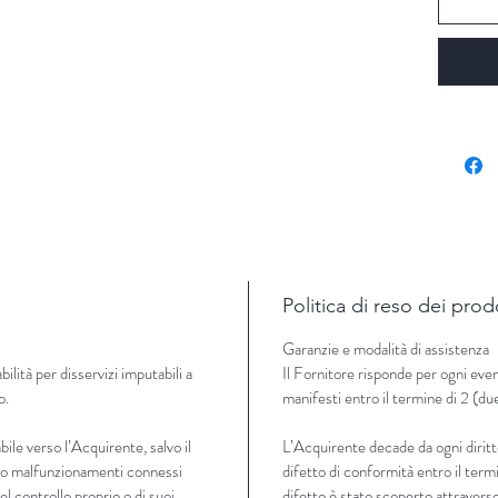
Politica di reso dei prod
Garanzie e modalità di assistenza
lità per disservizi imputabili a
Il Fornitore risponde per ogni even
o.
manifesti entro il termine di 2 (du
ile verso l’Acquirente, salvo il
L’Acquirente decade da ogni diritt
zi o malfunzionamenti connessi
difetto di conformità entro il termi
 del controllo proprio o di suoi
difetto è stato scoperto attraverso