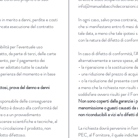
info@manuelabacchidecorazioni
 in merito a danni, perdite e costi
In ogni caso, salvo prova contraria,
ancata esecuzione del contratto
che si manifestano entro 6 mesi da
tale data, a meno che tale ipotesi 
con la natura del difetto di confor
ilità per l’eventuale uso
tto, da parte di terzi, delle carte
In caso di difetto di conformità, l
mento, per il pagamento dei
alternativamente e senza spese, all
ver adottato tutte le cautele
- la riparazione o la sostituzione d
 esperienza del momento e in base
- una riduzione del prezzo di acqui
- o la risoluzione del presente con
ttosi, prova del danno e danni
a meno che la richiesta non risult
soddisfare ovvero risulti per il F
responsabile delle conseguenze
Non sono coperti dalla garanzia i p
ifetto è dovuto alla conformità del
manomissione o guasti causati da u
va o a un provvedimento
non riconducibili a vizi e/o difetti 
scenze scientifiche e tecniche, al
 circolazione il prodotto, non
La richiesta dovrà pervenire in fo
otto difettoso.
PEC, al Fornitore, il quale indicherà