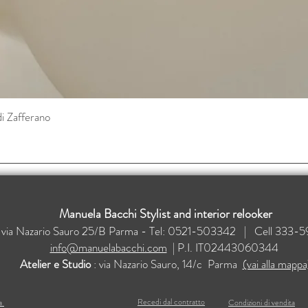
di Zafferano
Vista rapida
Manuela Bacchi Stylist and interior relooker
: via Nazario Sauro 25/B Parma - Tel: 0521-503342 | Cell 33
info@manuelabacchi.com
| P.I. IT02443060344
Atelier e Studio
: via Nazario Sauro, 14/c Parma
(vai alla mappa
Recedi dal contratto
ma
Condizioni di vendita