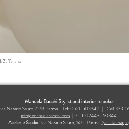
di Zafferano
Vista rapida
Manuela Bacchi Stylist and interior relooker
: via Nazario Sauro 25/B Parma - Tel: 0521-503342 | Cell 33
info@manuelabacchi.com
| P.I. IT02443060344
Atelier e Studio
: via Nazario Sauro, 14/c Parma
(vai alla mappa