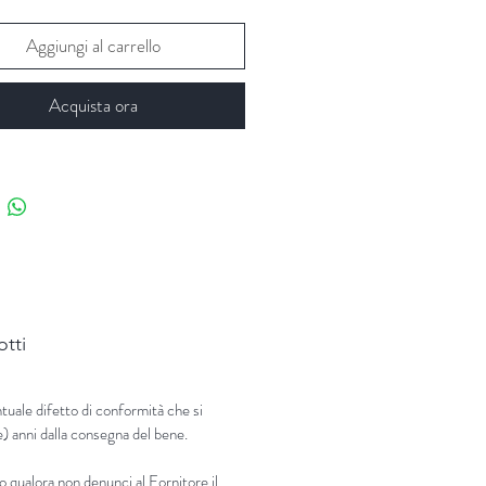
Aggiungi al carrello
Acquista ora
otti
tuale difetto di conformità che si
e) anni dalla consegna del bene.
o qualora non denunci al Fornitore il