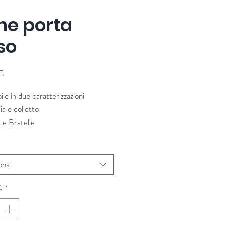
ne porta
so
Prezzo
€
ile in due caratterizzazioni
a e colletto
 e Bratelle
: 40 cm
i: Baden
ona
à
*