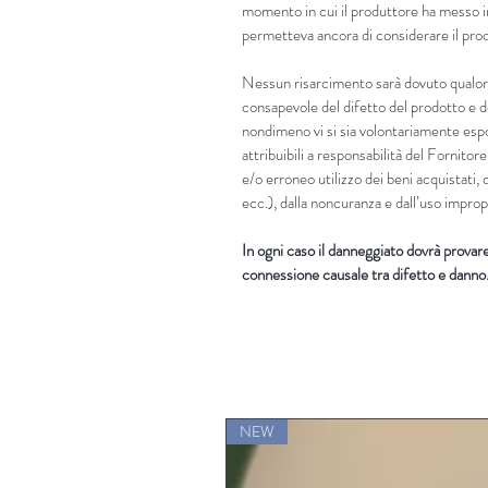
momento in cui il produttore ha messo in
permetteva ancora di considerare il prod
Nessun risarcimento sarà dovuto qualora
consapevole del difetto del prodotto e d
nondimeno vi si sia volontariamente es
attribuibili a responsabilità del Fornitore
e/o erroneo utilizzo dei beni acquistati, 
ecc.), dalla noncuranza e dall’uso improp
In ogni caso il danneggiato dovrà provare i
connessione causale tra difetto e danno
NEW