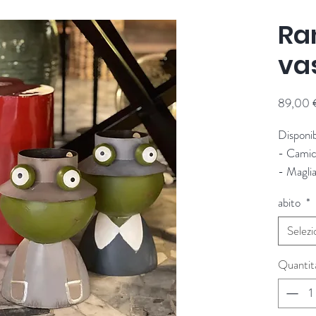
Ra
va
89,00 
Disponib
- Camici
- Maglia
Altezza
abito
*
Fornitor
Selezi
Quantit