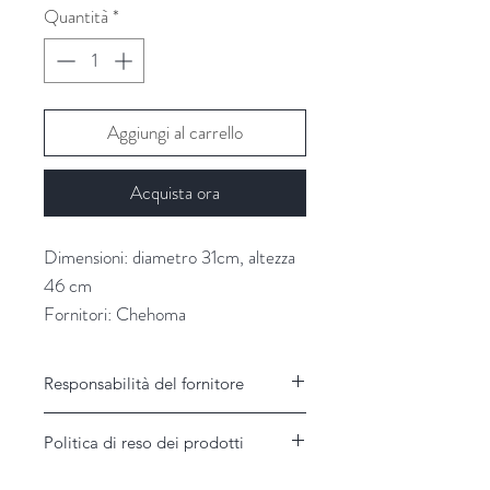
Quantità
*
Aggiungi al carrello
Acquista ora
Dimensioni: diametro 31cm, altezza
46 cm
Fornitori: Chehoma
Responsabilità del fornitore
Responsabilità del Fornitore
Politica di reso dei prodotti
Il Fornitore non assume alcuna
responsabilità per disservizi imputabili a
Garanzie e modalità di assistenza