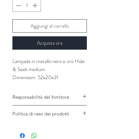
Aggiungi al carrello
Acquista ora
Lampada in metallo nero e oro Hide
& Seek medium
Dimensioni: 52x20x31
Fornitori: Chehoma
Responsabilità del fornitore
Responsabilità del Fornitore
Politica di reso dei prodotti
Il Fornitore non assume alcuna
responsabilità per disservizi imputabili a
Garanzie e modalità di assistenza
causa di forza maggiore o al caso fortuito.
Il Fornitore risponde per ogni eventuale