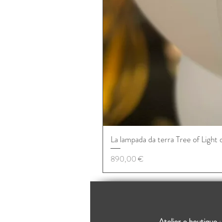
La lampada da terra Tree of Light 
Prezzo
890,00 €
Atelier e boutique