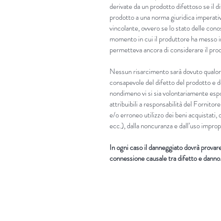
derivate da un prodotto difettoso se il d
prodotto a una norma giuridica imperati
vincolante, ovvero se lo stato delle cono
momento in cui il produttore ha messo in
permetteva ancora di considerare il prod
Nessun risarcimento sarà dovuto qualora
consapevole del difetto del prodotto e d
nondimeno vi si sia volontariamente es
attribuibili a responsabilità del Fornitore
e/o erroneo utilizzo dei beni acquistati, 
ecc.), dalla noncuranza e dall’uso improp
In ogni caso il danneggiato dovrà provare i
connessione causale tra difetto e danno