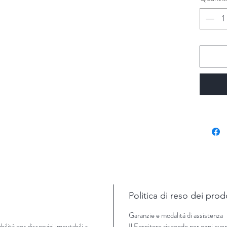
Politica di reso dei prod
Garanzie e modalità di assistenza
lità per disservizi imputabili a
Il Fornitore risponde per ogni even