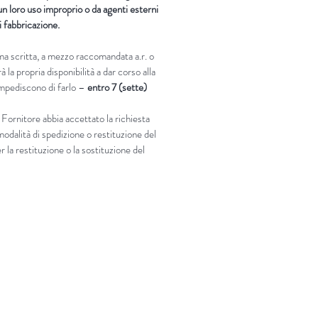
n loro uso improprio o da agenti esterni
di fabbricazione.
rma scritta, a mezzo raccomandata a.r. o
 la propria disponibilità a dar corso alla
 impediscono di farlo –
entro 7 (sette)
 Fornitore abbia accettato la richiesta
modalità di spedizione o restituzione del
 la restituzione o la sostituzione del