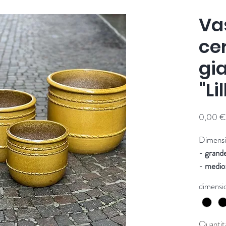
Va
ce
gi
"Li
0,00 €
Dimensi
-
grande
-
medio
-
piccol
dimensi
Fornit
Quantit