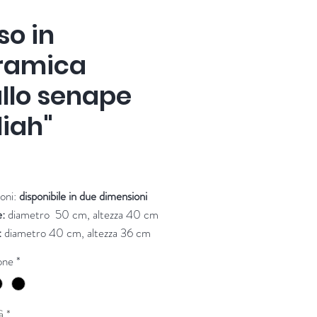
so in
ramica
allo senape
lliah"
Prezzo
oni:
disponibile in due dimensioni
:
diametro 50 cm, altezza 40 cm
:
diametro 40 cm, altezza 36 cm
o:
diametro
32
cm, altezza 30 cm
one
*
ore: PTMD
à
*