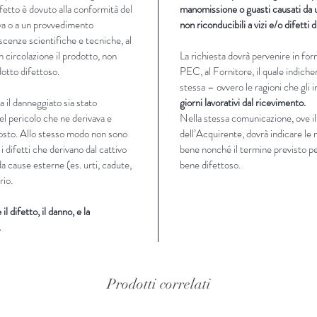
ifetto è dovuto alla conformità del
manomissione o guasti causati da u
va o a un provvedimento
non riconducibili a vizi e/o difetti 
scenze scientifiche e tecniche, al
 circolazione il prodotto, non
La richiesta dovrà pervenire in fo
otto difettoso.
PEC, al Fornitore, il quale indicherà
stessa – ovvero le ragioni che gli
 il danneggiato sia stato
giorni lavorativi dal ricevimento.
el pericolo che ne derivava e
Nella stessa comunicazione, ove il
posto. Allo stesso modo non sono
dell’Acquirente, dovrà indicare le 
 i difetti che derivano dal cattivo
bene nonché il termine previsto per
da cause esterne (es. urti, cadute,
bene difettoso.
rio.
l difetto, il danno, e la
.
Prodotti correlati