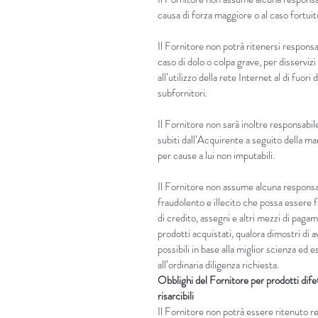
causa di forza maggiore o al caso fortuit
Il Fornitore non potrà ritenersi responsab
caso di dolo o colpa grave, per disservi
all’utilizzo della rete Internet al di fuori
subfornitori.
Il Fornitore non sarà inoltre responsabile
subiti dall’Acquirente a seguito della m
per cause a lui non imputabili.
Il Fornitore non assume alcuna responsab
fraudolento e illecito che possa essere fa
di credito, assegni e altri mezzi di paga
prodotti acquistati, qualora dimostri di a
possibili in base alla miglior scienza ed
all’ordinaria diligenza richiesta.
Obblighi del Fornitore per prodotti dife
risarcibili
Il Fornitore non potrà essere ritenuto 