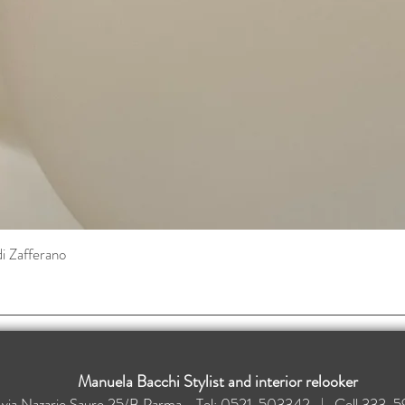
di Zafferano
Vista rapida
Manuela Bacchi Stylist and interior relooker
: via Nazario Sauro 25/B Parma - Tel: 0521-503342 | Cell 33