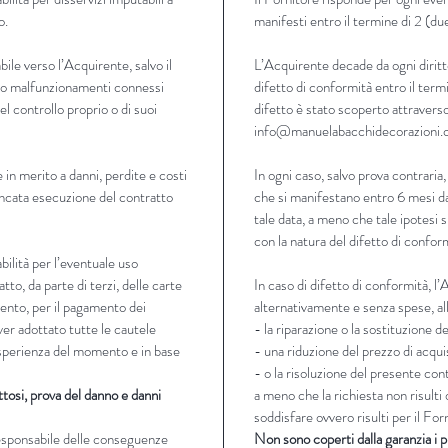
o.
manifesti entro il termine di 2 (du
ile verso l’Acquirente, salvo il
L’Acquirente decade da ogni diritt
zi o malfunzionamenti connessi
difetto di conformità entro il termi
 del controllo proprio o di suoi
difetto è stato scoperto attraverso
info@manuelabacchidecorazioni
 in merito a danni, perdite e costi
In ogni caso, salvo prova contraria,
ancata esecuzione del contratto
che si manifestano entro 6 mesi da
tale data, a meno che tale ipotesi 
con la natura del difetto di confor
ilità per l’eventuale uso
tto, da parte di terzi, delle carte
In caso di difetto di conformità, l
mento, per il pagamento dei
alternativamente e senza spese, all
ver adottato tutte le cautele
- la riparazione o la sostituzione d
 esperienza del momento e in base
- una riduzione del prezzo di acqui
- o la risoluzione del presente con
ttosi, prova del danno e danni
a meno che la richiesta non risult
soddisfare ovvero risulti per il F
responsabile delle conseguenze
Non sono coperti dalla garanzia i p