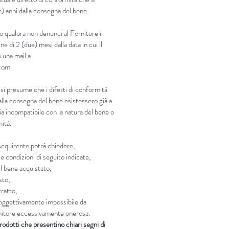
e) anni dalla consegna del bene.
o qualora non denunci al Fornitore il
ne di 2 (due) mesi dalla data in cui il
 una mail a
.com
 si presume che i difetti di conformità
lla consegna del bene esistessero già a
sia incompatibile con la natura del bene o
mità.
’Acquirente potrà chiedere,
e condizioni di seguito indicate,
el bene acquistato,
sto,
tratto,
i oggettivamente impossibile da
ornitore eccessivamente onerosa.
rodotti che presentino chiari segni di