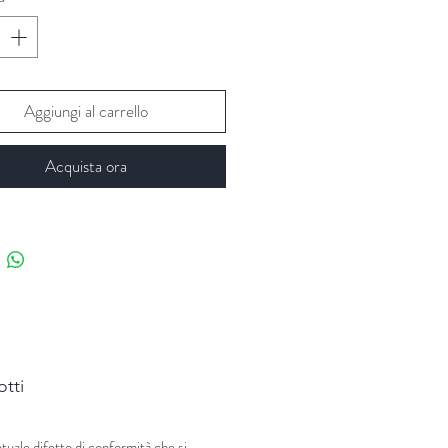
Aggiungi al carrello
Acquista ora
otti
tuale difetto di conformità che si