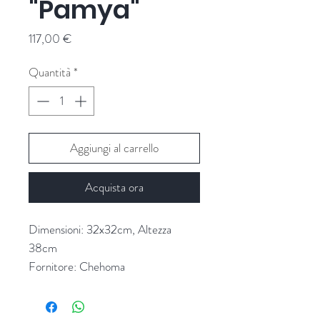
"Pamya"
Prezzo
117,00 €
Quantità
*
Aggiungi al carrello
Acquista ora
Dimensioni: 32x32cm, Altezza
38cm
Fornitore: Chehoma